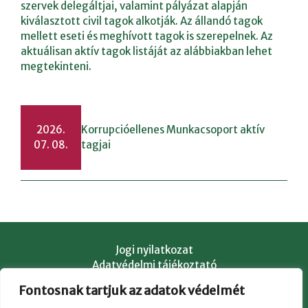
szervek delegáltjai, valamint pályázat alapján
kiválasztott civil tagok alkotják. Az állandó tagok
mellett eseti és meghívott tagok is szerepelnek. Az
aktuálisan aktív tagok listáját az alábbiakban lehet
megtekinteni.
2026.
Korrupcióellenes Munkacsoport aktív
07. 08.
tagjai
Jogi nyilatkozat
Adatvédelmi tájékoztató
Süti kezelés
Fontosnak tartjuk az adatok védelmét
Kapcsolat